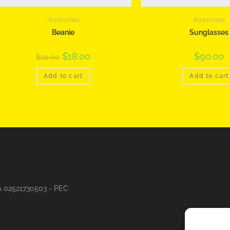
Accessories
Accessories
Beanie
Sunglasses
$
18.00
$
90.00
$
20.00
Add to cart
Add to cart
VA 02521730503 - PEC