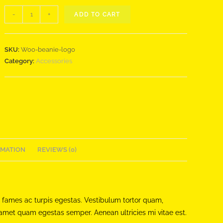
Beanie
-
+
ADD TO CART
with
Logo
quantity
SKU:
Woo-beanie-logo
Category:
Accessories
RMATION
REVIEWS (0)
 fames ac turpis egestas. Vestibulum tortor quam,
it amet quam egestas semper. Aenean ultricies mi vitae est.