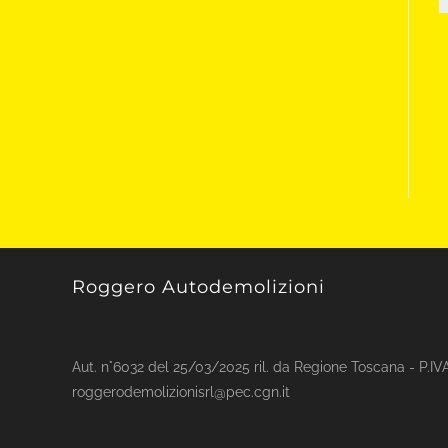
Roggero Autodemolizioni
Aut. n°6032 del 25/03/2025 ril. da Regione Toscana - P.I
roggerodemolizionisrl@pec.cgn.it