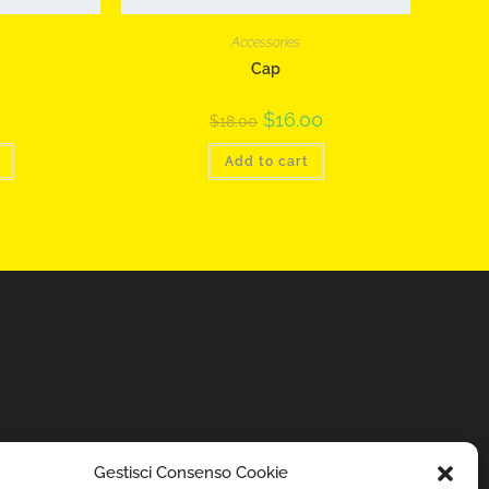
Accessories
Cap
$
16.00
$
18.00
Add to cart
Gestisci Consenso Cookie