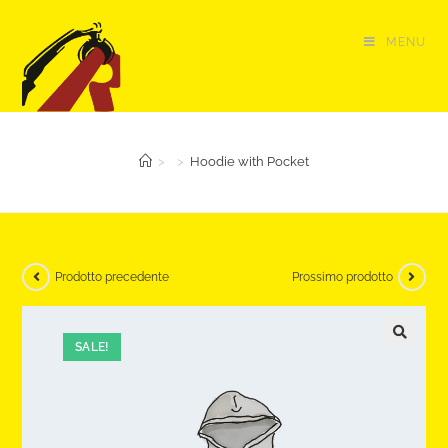
Salta
al
MENU
contenuto
>
>
Hoodie with Pocket
Prodotto precedente
Prossimo prodotto
SALE!