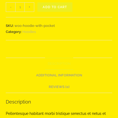
Hoodie
-
+
ADD TO CART
with
Pocket
quantity
SKU:
woo-hoodie-with-pocket
Category:
Hoodies
DESCRIPTION
ADDITIONAL INFORMATION
REVIEWS (0)
Description
Pellentesque habitant morbi tristique senectus et netus et