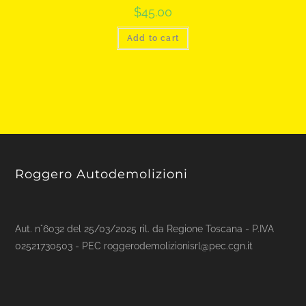
$
45.00
Add to cart
Roggero Autodemolizioni
Aut. n°6032 del 25/03/2025 ril. da Regione Toscana - P.IVA
02521730503 - PEC roggerodemolizionisrl@pec.cgn.it