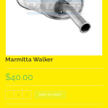
Marmitta Walker
$
40.00
Marmitta
-
+
ADD TO CART
Walker
quantity