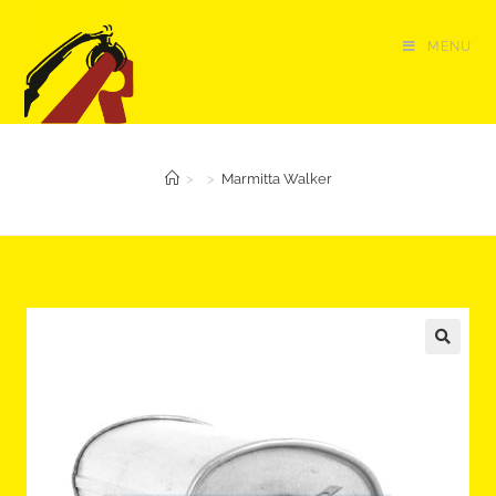
Salta
al
MENU
contenuto
>
>
Marmitta Walker