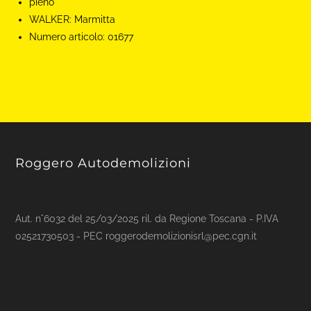
pieno
WALKER:
Marmitta
Numero articolo:
01677
Roggero Autodemolizioni
Aut. n°6032 del 25/03/2025 ril. da Regione Toscana - P.IVA
02521730503 - PEC roggerodemolizionisrl@pec.cgn.it