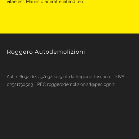
vitae est. Mauris placerat eleifend leo.
Roggero Autodemolizioni
Aut. n°6032 del 25/03/2025 ril. da Regione Toscana - P.IVA
02521730503 - PEC roggerodemolizionisrl@pec.cgn.it