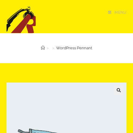
Salta
al
MENU
contenuto
>
>
WordPress Pennant