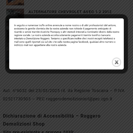
ALTERNATORE CHEVROLET AVEO 1.2 2012
Motorino avviamento Citroen C3
Paraurti Opel Meriva B
Aut. n°6032 del 25/03/2025 ril. da Regione Toscana – P.IVA
02521730503 – PEC roggerodemolizionisrl@pec.cgn.it
Dichiarazione di Accessibilità – Roggero
Demolizioni Shop
Sito pre-esistente e proroga 2030: