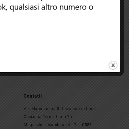
NO AVVIAMENTO
MOTORINO AVVIAMENTO
 CLIO 1.2 2003
VOLKSWAGEN POLO 1.4
2010
Contatti
Via Maremmana 8, Lavaiano di Lari -
Casciana Terme Lari (PI)
Magazzino ricambi usati: Tel. 0587