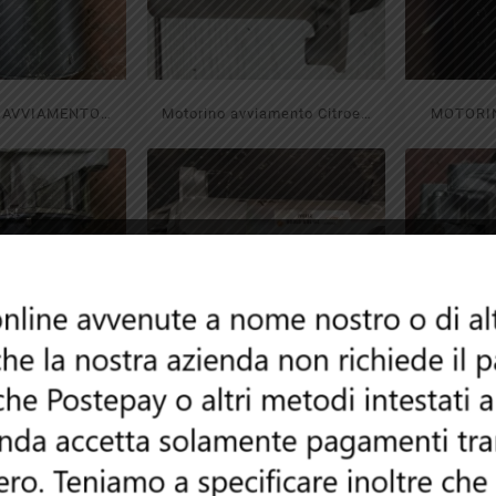
 AVVIAMENTO
Motorino avviamento Citroen
MOTORI
 1.4 2004
C3
DACIA DUS
 AVVIAMENTO
Motorino avviamento FORD
MOTORI
LO 1.6 2004
FOCUS
MAZD