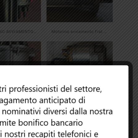
NO AVVIAMENTO
Motorino avviamento Fiat G.
TER 1.5 DCI 2010
Punto
NO AVVIAMENTO
Motorino avviamento
A 3 1.4 2007
Mercedes Classe C220