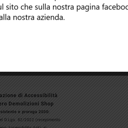
viamento Opel
MOTORINO AVVIAMENTO
MOTORI
rsa D
OPEL ZAFIRA B 1.6 2008
RENAULT
azione di Accessibilità
ero Demolizioni Shop
esistente e proroga 2030:
del D.Lgs. 82/2022 (recepimento
ean Accessibility Act), si