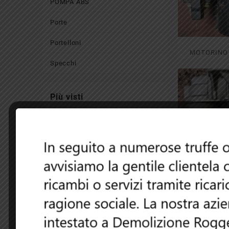
POMPA ABS
Porte
Portelloni
MOTORINO
Specchi
AUDI A2
Più visti
MOTORINO
AVVIAMENTO
RENAULT CLIO 1.2
2003
Faro Peugeot 207
MOTORINO
MOTORINO
FIAT STI
AVVIAMENTO OPEL
ZAFIRA B 1.6 2008