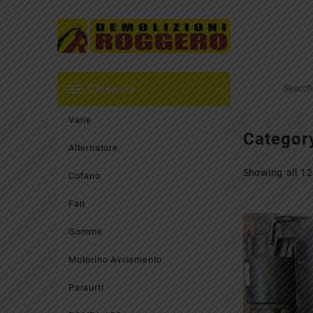
Skip
to
content
Category
Varie
Categor
Alternatore
Showing all 12
Cofano
Fari
Gomme
Motorino Avviamento
Paraurti