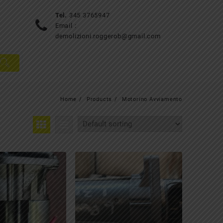
Tel.
345 3765947
Email :
demolizioni.roggerob@gmail.com
Home
Products
Motorino Avviamento