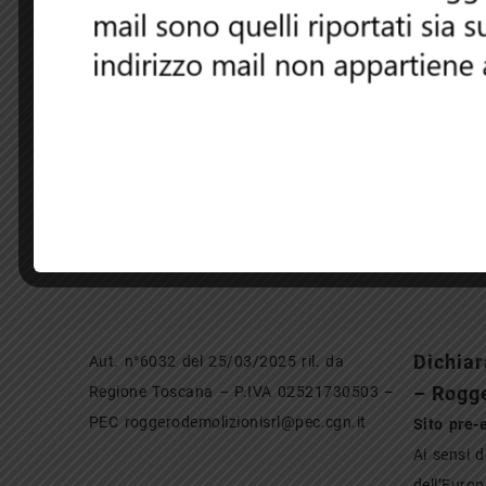
Specchio Lancia
Delta
ALTERNATORE
LANCIA LYBRA 1.9
JTD 2003
Motorino av
Co
Dichiar
Aut. n°6032 del 25/03/2025 ril. da
– Rogg
Regione Toscana – P.IVA 02521730503 –
PEC roggerodemolizionisrl@pec.cgn.it
Sito pre-
Ai sensi 
dell’Europ