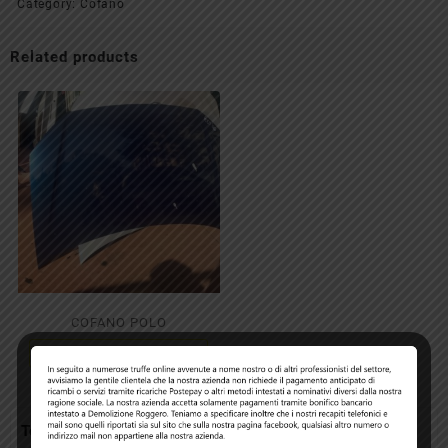
Category:
Cofano
Related products
COFANO POLO
Read more
Top rated products