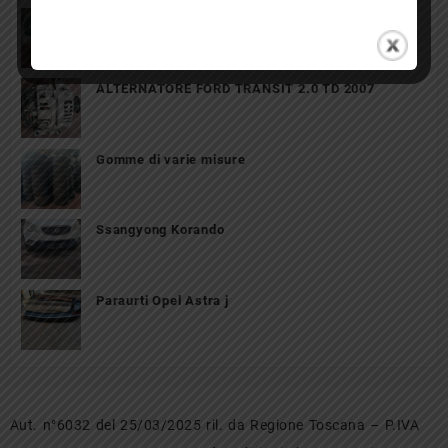
Portellone MERCEDES CLASSE B anno 2007
ALTERNATORE FORD TRANSIT 2.0 TD 2007
Gomme di varie misure
Ssangyong Korando
Paraurti Opel Astra j
Aut. n°6032 del 25/03/2025 ril. da Regione Toscana – P.IVA