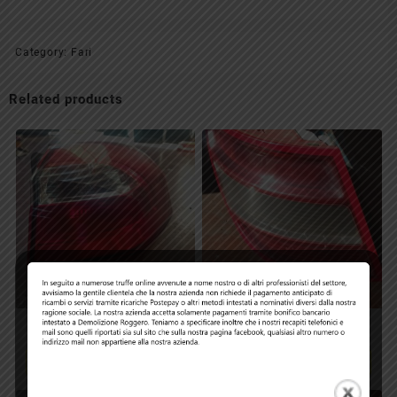
Category:
Fari
Related products
Faro Kia Rio
Fari Mercedes Classe C
SW
Read more
Read more