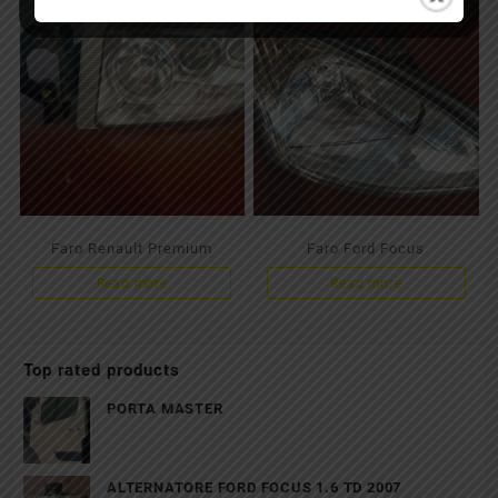
Faro Renault Premium
Faro Ford Focus
Read more
Read more
Top rated products
PORTA MASTER
ALTERNATORE FORD FOCUS 1.6 TD 2007