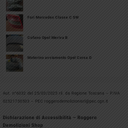
Fari Mercedes Classe C SW
Cofano Opel Meriva B
Motorino avviamento Opel Corsa D
Aut. n°6032 del 25/03/2025 ril. da Regione Toscana – P.IVA
02521730503 – PEC roggerodemolizionisrl@pec.cgn.it
Dichiarazione di Accessibilità – Roggero
Demolizioni Shop